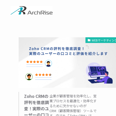
WEBマーケティン
Zoho CRMの
企業が顧客管理を効率化し、営
業プロセスを最適化・効率化す
評判を徹底調
るために欠かせないのが
査！実際のユ
CRM（顧客関係管理）ツールで
ーザーの口コ
す。中でも「Zoho CRM」は、