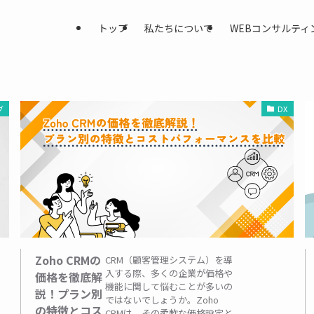
トップ
私たちについて
WEBコンサルティ
グ
DX
Zoho CRMの
CRM（顧客管理システム）を導
入する際、多くの企業が価格や
価格を徹底解
機能に関して悩むことが多いの
説！プラン別
ではないでしょうか。Zoho
の特徴とコス
CRMは、その柔軟な価格設定と